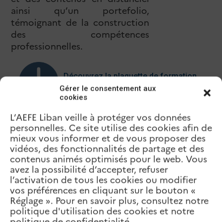
ainsi qu’un portefolio,
témoignant de la construction
des compétences
professionnelles.
Découvrez la plaquette de formation
premier degré
Gérer le consentement aux
cookies
L’AEFE Liban veille à protéger vos données
Le parcours PàP second degré
personnelles. Ce site utilise des cookies afin de
Ce dispositif de formation
mieux vous informer et de vous proposer des
vidéos, des fonctionnalités de partage et des
permet aux professeurs qui
contenus animés optimisés pour le web. Vous
intègrent le réseau de
avez la possibilité d’accepter, refuser
s’approprier les attendus de
l’activation de tous les cookies ou modifier
l’enseignement français à
vos préférences en cliquant sur le bouton «
l’étranger, d’intervenir dans sa
Réglage ». Pour en savoir plus, consultez notre
discipline face à ses élèves, de
politique d'utilisation des cookies et notre
prendre en compte leur
politique de confidentialité.