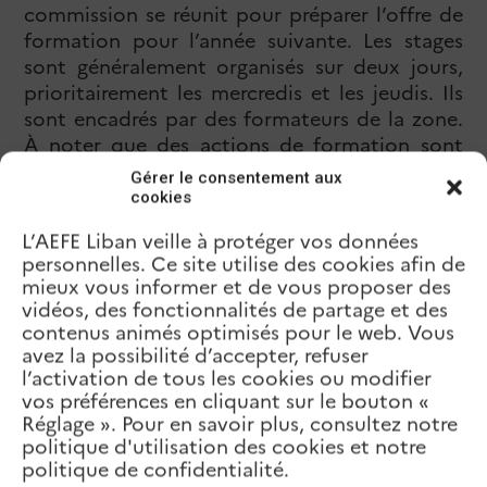
commission se réunit pour préparer l’offre de
formation pour l’année suivante. Les stages
sont généralement organisés sur deux jours,
prioritairement les mercredis et les jeudis. Ils
sont encadrés par des formateurs de la zone.
À noter que des actions de formation sont
également proposées de façon transversale
Gérer le consentement aux
ainsi que pour les personnels non enseignants.
cookies
L’AEFE Liban veille à protéger vos données
Les pratiques de formation évoluent et
personnelles. Ce site utilise des cookies afin de
l’équipe de formateurs, en lien avec le conseil
mieux vous informer et de vous proposer des
pédagogique et scientifique (CPS) de l’IRF est
vidéos, des fonctionnalités de partage et des
force de proposition. Ainsi, de nouvelles
contenus animés optimisés pour le web. Vous
modalités de formation ont récemment fait
avez la possibilité d’accepter, refuser
leur apparition. Les forma’courts sont des
l’activation de tous les cookies ou modifier
vos préférences en cliquant sur le bouton «
formations bien plus courtes que les stages
Réglage ». Pour en savoir plus, consultez notre
traditionnels. Ils peuvent avoir lieu en ligne ou
politique d'utilisation des cookies et notre
en présentiel et ont une durée de quelques
politique de confidentialité.
heures. Ils permettent d’approfondir une