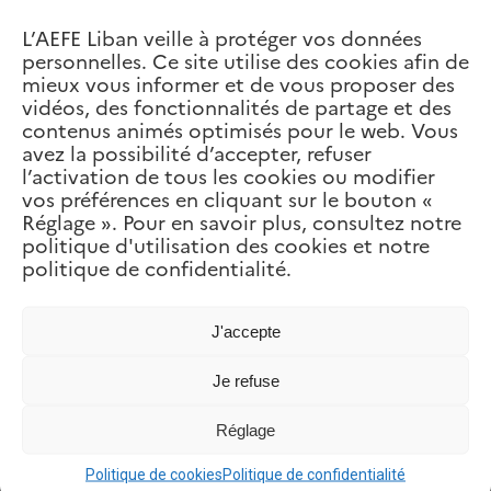
L’AEFE Liban veille à protéger vos données
personnelles. Ce site utilise des cookies afin de
mieux vous informer et de vous proposer des
vidéos, des fonctionnalités de partage et des
contenus animés optimisés pour le web. Vous
Ambassadrices, Ambassadeurs en
avez la possibilité d’accepter, refuser
herbe 2024
l’activation de tous les cookies ou modifier
vos préférences en cliquant sur le bouton «
Dans le cadre de la célébration de l’Année du
Réglage ». Pour en savoir plus, consultez notre
Sport, le tournoi d’éloquence Ambassadeurs,
politique d'utilisation des cookies et notre
Ambassadrices …
politique de confidentialité.
Lire plus »
J'accepte
#AEFEsport : participez au concours
photo sur Instagram !
Je refuse
Réglage
13ème édition des Jeux
Internationaux de la Jeunesse
Politique de cookies
Politique de confidentialité