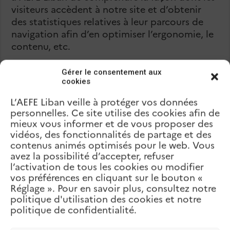
visiteurs accèdent à notre site et d’obtenir
des statistiques relatives à leur parcours de
navigation afin d’en optimiser l’ergonomie, le
contenu, etc.
Gérer le consentement aux
cookies
Durée
L’AEFE Liban veille à protéger vos données
Nom du
Fournisseur
Finalité
d’expiration
personnelles. Ce site utilise des cookies afin de
cookie
du cookie
des cookies
mieux vous informer et de vous proposer des
vidéos, des fonctionnalités de partage et des
Mesure
XXX
Matomo
…
contenus animés optimisés pour le web. Vous
d’audience
avez la possibilité d’accepter, refuser
Google
Mesure
l’activation de tous les cookies ou modifier
XXX
Analytics
d’audience
vos préférences en cliquant sur le bouton «
Réglage ». Pour en savoir plus, consultez notre
politique d'utilisation des cookies et notre
politique de confidentialité.
Les données statistiques issues des cookies