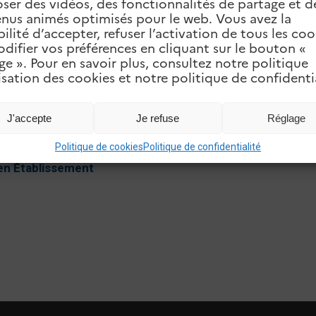
ser des vidéos, des fonctionnalités de partage et d
finis par l’équipe de l’IEN, à savoir : politique 
nus animés optimisés pour le web. Vous avez la
bilité d’accepter, refuser l’activation de tous les coo
difier vos préférences en cliquant sur le bouton «
ge ». Pour en savoir plus, consultez notre politique
lisation des cookies et notre politique de confidentia
 au long de l’année pour accompagner vos ambition
d’interventions possibles. Ces propositions ne sont 
te thématique qui vous semble pertinente dans votre
J'accepte
Je refuse
Réglage
Politique de cookies
Politique de confidentialité
en Établissement