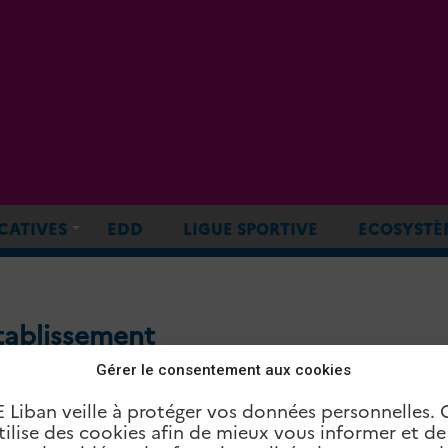
CATIVES
EDD
LIGUE SPORTIVE
ECOSYSTÈ
tablissement
Gérer le consentement aux cookies
E Liban veille à protéger vos données personnelles. 
 Proche-Orient bénéficie d’un accompagnement p
utilise des cookies afin de mieux vous informer et d
). Chaque établissement bénéficie de plusieurs mod