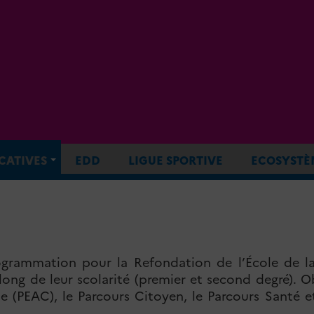
CATIVES
EDD
LIGUE SPORTIVE
ECOSYSTÈ
rogrammation pour la Refondation de l’École de la
ng de leur scolarité (premier et second degré). Ob
e (PEAC), le Parcours Citoyen, le Parcours Santé et