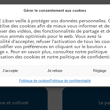
Gérer le consentement aux cookies
E Liban veille à protéger vos données personnelles. 
nourrit sa réflexion par l’appropriation personn
utilise des cookies afin de mieux vous informer et d
l’ouverture au monde de la culture et de l’art, l
ser des vidéos, des fonctionnalités de partage et d
té, la construction d’une orientation réfléchie. 
nus animés optimisés pour le web. Vous avez la
ement (professeurs, centre de documentation, vie sc
bilité d’accepter, refuser l’activation de tous les coo
n intégrée à l’organisation pédagogique de l’école
difier vos préférences en cliquant sur le bouton «
ge ». Pour en savoir plus, consultez notre politique
lisation des cookies et notre politique de confidentia
nements, des activités scolaires, périscolaires et ex
J'accepte
Je refuse
Réglage
permettent à l’élève de conserver les traces de son i
Politique de cookies
Politique de confidentialité
ue et culturel
Le pa