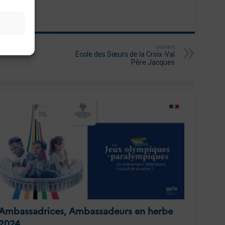
suivant
École des Sœurs de la Croix-Val
Père Jacques
Ambassadrices, Ambassadeurs en herbe
2024