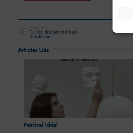
Précédent
Collège des Saints Cœurs –
Kfardebiane
Articles Liés
Festival Idéal