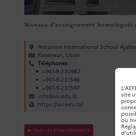
Niveaux d’enseignement homologués d
Antonine International School Ajalt
Keserwan, Liban
Téléphones :
+961-9-230967
+961-9-231546
+961-9-231547
L’AEF
site 
info@ais.edu.lb
propo
https://ais.edu.lb/
conte
possi
ou mo
Régla
TOUS LES ÉTABLISSEMENTS
d'uti