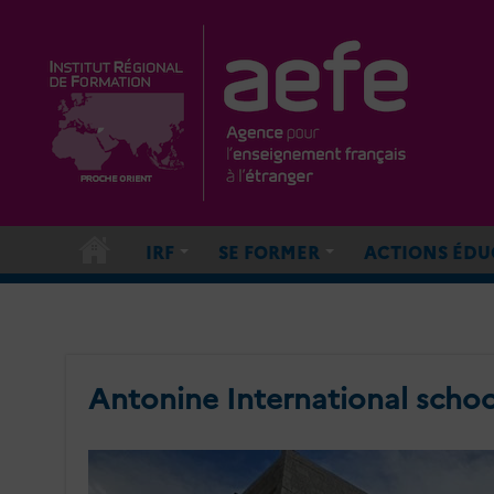
IRF
SE FORMER
ACTIONS ÉDU
Antonine International scho