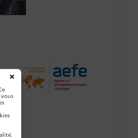
Ce
e vous
es
kies
lité.