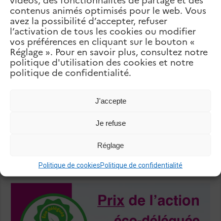
Achrafieh
contenus animés optimisés pour le web. Vous
suivant
Collège Carmel Saint-Joseph
avez la possibilité d’accepter, refuser
l’activation de tous les cookies ou modifier
Articles Liés
vos préférences en cliquant sur le bouton «
Réglage ». Pour en savoir plus, consultez notre
politique d'utilisation des cookies et notre
politique de confidentialité.
J'accepte
Je refuse
Réglage
Politique de cookies
Politique de confidentialité
Festival Idéal