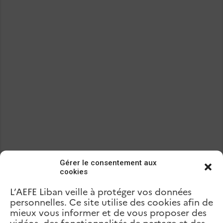
Gérer le consentement aux
cookies
L’AEFE Liban veille à protéger vos données
personnelles. Ce site utilise des cookies afin de
mieux vous informer et de vous proposer des
Précédent
Collège de la Sagesse –
vidéos, des fonctionnalités de partage et des