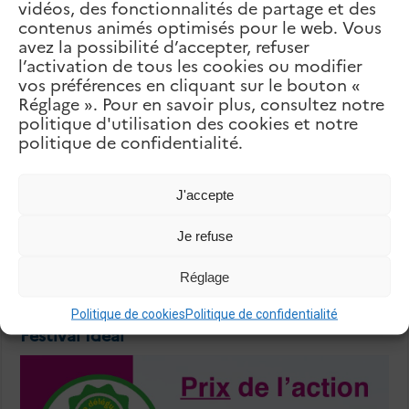
vidéos, des fonctionnalités de partage et des
Collège des Pères Antonins –
Baabda
contenus animés optimisés pour le web. Vous
suivant
avez la possibilité d’accepter, refuser
Collège de la Sagesse – Brasilia
l’activation de tous les cookies ou modifier
vos préférences en cliquant sur le bouton «
Articles Liés
Réglage ». Pour en savoir plus, consultez notre
politique d'utilisation des cookies et notre
politique de confidentialité.
J'accepte
Je refuse
Réglage
Politique de cookies
Politique de confidentialité
Festival Idéal