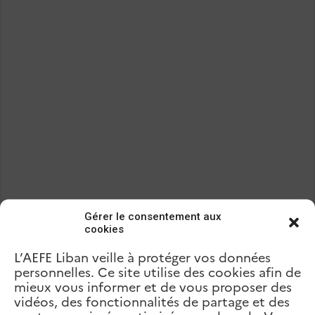
Gérer le consentement aux
cookies
L’AEFE Liban veille à protéger vos données
Précédent
personnelles. Ce site utilise des cookies afin de
Collège des Sœurs Antonines –
Mar Doumith
mieux vous informer et de vous proposer des
suivant
vidéos, des fonctionnalités de partage et des
Collège des Saints-Cœurs – Ain
Najm