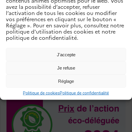
contenus animés optimisés pour le web. Vous
avez la possibilité d’accepter, refuser
Articles Liés
l’activation de tous les cookies ou modifier
vos préférences en cliquant sur le bouton «
Réglage ». Pour en savoir plus, consultez notre
politique d'utilisation des cookies et notre
politique de confidentialité.
J'accepte
Je refuse
Réglage
Festival Idéal
Politique de cookies
Politique de confidentialité