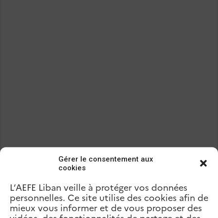
Gérer le consentement aux
cookies
L’AEFE Liban veille à protéger vos données
personnelles. Ce site utilise des cookies afin de
mieux vous informer et de vous proposer des
Précédent
Collège Notre Dame de Lourdes
vidéos, des fonctionnalités de partage et des