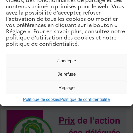
– Jbeil
contenus animés optimisés pour le web. Vous
suivant
Lycée Abdallah Rassi – Mlf
avez la possibilité d’accepter, refuser
l’activation de tous les cookies ou modifier
Articles Liés
vos préférences en cliquant sur le bouton «
Réglage ». Pour en savoir plus, consultez notre
politique d'utilisation des cookies et notre
politique de confidentialité.
J'accepte
Je refuse
Réglage
Politique de cookies
Politique de confidentialité
Festival Idéal