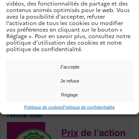
vidéos, des fonctionnalités de partage et des
Lycée français international Élite
contenus animés optimisés pour le web. Vous
– Tyr
suivant
avez la possibilité d’accepter, refuser
École AZM
l’activation de tous les cookies ou modifier
vos préférences en cliquant sur le bouton «
Articles Liés
Réglage ». Pour en savoir plus, consultez notre
politique d'utilisation des cookies et notre
politique de confidentialité.
J'accepte
Je refuse
Réglage
Politique de cookies
Politique de confidentialité
Festival Idéal