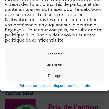
L’Athénée de Beyrouth
vidéos, des fonctionnalités de partage et des
suivant
contenus animés optimisés pour le web. Vous
Collège de la Sainte famille des
Sœurs des Saints-Cœurs – Bet
avez la possibilité d’accepter, refuser
Chabab
l’activation de tous les cookies ou modifier
vos préférences en cliquant sur le bouton «
Articles Liés
Réglage ». Pour en savoir plus, consultez notre
politique d'utilisation des cookies et notre
politique de confidentialité.
J'accepte
Je refuse
Réglage
Politique de cookies
Politique de confidentialité
Festival Idéal