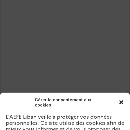
Gérer le consentement aux
cookies
L’AEFE Liban veille à protéger vos données
personnelles. Ce site utilise des cookies afin de
mieux vous informer et de vous proposer des
Précédent