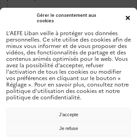
:
Gérer le consentement aux
s’abonner au compte de l’AEFE
@aefeinfo
;
cookies
activer son compte en mode «
public
»
L’AEFE Liban veille à protéger vos données
(pendant toute la durée du concours et au
personnelles. Ce site utilise des cookies afin de
moins jusqu’aux délibérations du jury le 12
mieux vous informer et de vous proposer des
janvier 2024) ;
vidéos, des fonctionnalités de partage et des
mentionner le compte @aefeinfo et ajouter
contenus animés optimisés pour le web. Vous
les hashtags
#AEFEsport,
avez la possibilité d’accepter, refuser
#SemaineLFM
et
#Génération2024
dans la
l’activation de tous les cookies ou modifier
description ;
vos préférences en cliquant sur le bouton «
indiquer aussi le nom de l’établissement du
Réglage ». Pour en savoir plus, consultez notre
réseau scolaire mondial et préciser la ville où
politique d'utilisation des cookies et notre
il est situé sous la forme d’un hashtag (par
politique de confidentialité.
exemple : #Vienne, #Montevideo, #Hanoï…)
;
J'accepte
utiliser une photo au format carré
(1080×1080 px au minium) ou horizontal
Je refuse
(1024 px de large au minimum). Si la photo