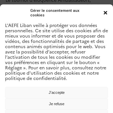
Ambassadrices en Herbe 2024 a une fois de
Gérer le consentement aux
plus été un phare d’excellence, favorisant une
cookies
culture de la communication efficace et
encourageant la jeunesse à s’exprimer avec
L’AEFE Liban veille à protéger vos données
éloquence et conviction. Cet événement a
personnelles. Ce site utilise des cookies afin de
mieux vous informer et de vous proposer des
marqué l’Année du Sport en témoignant du
vidéos, des fonctionnalités de partage et des
pouvoir des mots et de l’impact profond du
contenus animés optimisés pour le web. Vous
discours réfléchi.
avez la possibilité d’accepter, refuser
l’activation de tous les cookies ou modifier
vos préférences en cliquant sur le bouton «
Réglage ». Pour en savoir plus, consultez notre
politique d'utilisation des cookies et notre
Précédent
#AEFEsport : participez au
politique de confidentialité.
concours photo sur Instagram !
suivant
Prix de l’action éco-déléguée
2024
J'accepte
Articles Liés
Je refuse