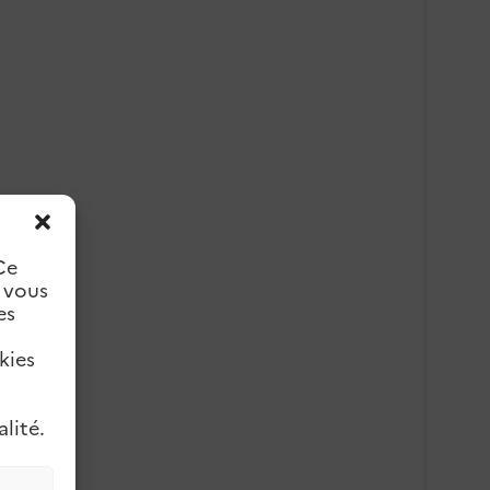
Ce
e vous
es
kies
lité.