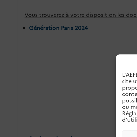
Vous trouverez à votre disposition les do
Génération Paris 2024
L’AEF
site 
propo
conte
possi
ou mo
Régla
d'uti