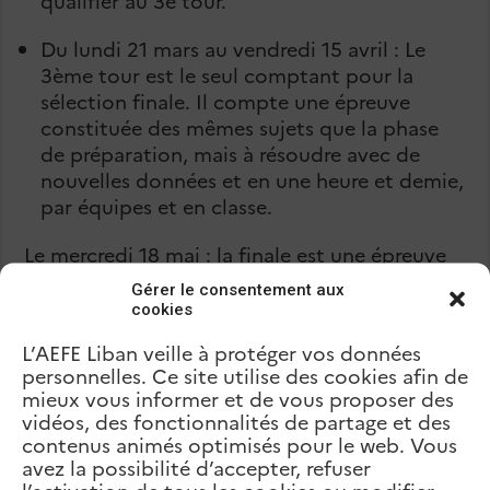
qualifier au 3e tour.
Du lundi 21 mars au vendredi 15 avril : Le
3ème tour est le seul comptant pour la
sélection finale. Il compte une épreuve
constituée des mêmes sujets que la phase
de préparation, mais à résoudre avec de
nouvelles données et en une heure et demie,
par équipes et en classe.
Le mercredi 18 mai : la finale est une épreuve
de 2 heures et a lieu en France.
Gérer le consentement aux
cookies
L’AEFE Liban veille à protéger vos données
personnelles. Ce site utilise des cookies afin de
Précédent
mieux vous informer et de vous proposer des
Olympiades de biologie
suivant
vidéos, des fonctionnalités de partage et des
Protection de la biodiversité au
contenus animés optimisés pour le web. Vous
Liban
avez la possibilité d’accepter, refuser