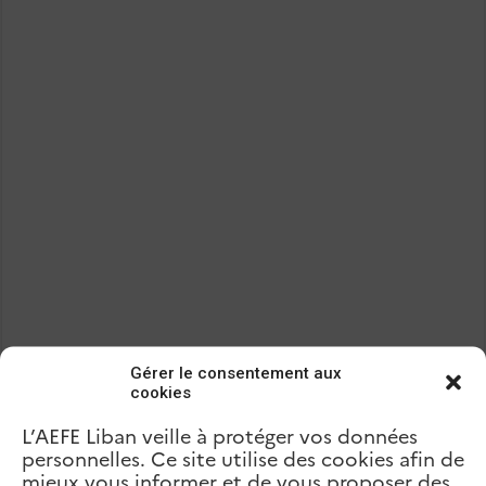
Gérer le consentement aux
cookies
L’AEFE Liban veille à protéger vos données
personnelles. Ce site utilise des cookies afin de
mieux vous informer et de vous proposer des
Précédent