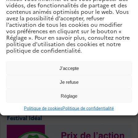
Collège Protestant Français
vidéos, des fonctionnalités de partage et des
Metn
contenus animés optimisés pour le web. Vous
suivant
Collège des Filles de la Charité –
avez la possibilité d’accepter, refuser
Dar En-Nour
l’activation de tous les cookies ou modifier
vos préférences en cliquant sur le bouton «
Articles Liés
Réglage ». Pour en savoir plus, consultez notre
politique d'utilisation des cookies et notre
politique de confidentialité.
J'accepte
Je refuse
Réglage
Politique de cookies
Politique de confidentialité
Festival Idéal